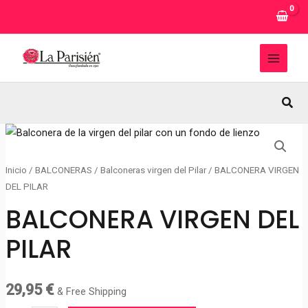
Ir
al
contenido
MAI
MEN
Busc
Inicio
/
BALCONERAS
/
Balconeras virgen del Pilar
/ BALCONERA VIRGEN
DEL PILAR
BALCONERA VIRGEN DEL
PILAR
29,95
€
& Free Shipping