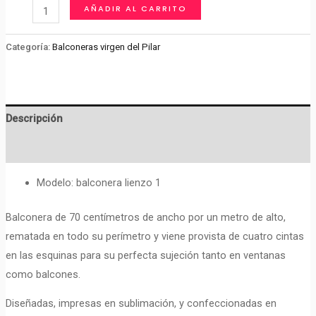
BALCONERA
AÑADIR AL CARRITO
VIRGEN
DEL
Categoría:
Balconeras virgen del Pilar
PILAR
cantidad
Descripción
Valoraciones (0)
Modelo: balconera lienzo 1
Balconera de 70 centímetros de ancho por un metro de alto,
rematada en todo su perímetro y viene provista de cuatro cintas
en las esquinas para su perfecta sujeción tanto en ventanas
como balcones.
Diseñadas, impresas en sublimación, y confeccionadas en