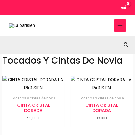
Ir
al
contenido
MAI
MEN
Busc
Tocados Y Cintas De Novia
Tocados y cintas de novia
Tocados y cintas de novia
CINTA CRISTAL
CINTA CRISTAL
DORADA
DORADA
99,00
€
89,00
€