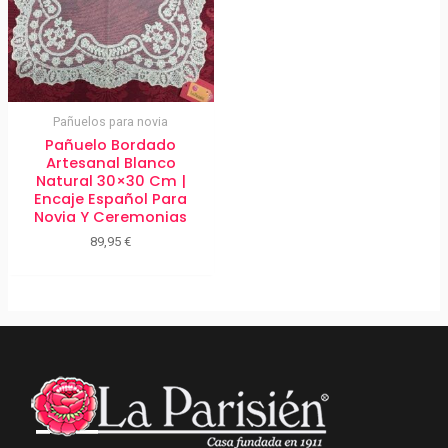
Pañuelos para novia
Pañuelo Bordado
Artesanal Blanco
Natural 30×30 Cm |
Encaje Español Para
Novia Y Ceremonias
89,95
€