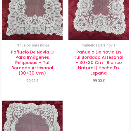
Pañuelos para novia
Pañuelos para novia
Pañuelo De Novia O
Pañuelo De Novia En
Para Imágenes
Tul Bordado Artesanal
Religiosas – Tul
– 30×30 Cm | Blanco
Bordado Artesanal
Natural | Hecho En
(30×30 Cm)
España
99,95
€
99,00
€