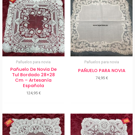
Pañuelos para novia
Pañuelos para novia
Pañuelo De Novia De
PAÑUELO PARA NOVIA
Tul Bordado 28×28
74,95
€
Cm – Artesanía
Española
124,95
€