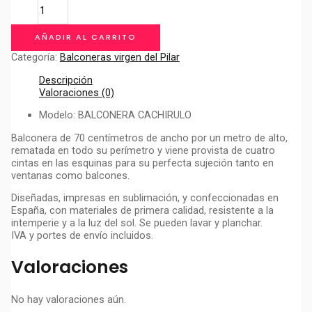
BALCONERA
VIRGEN
DEL
AÑADIR AL CARRITO
PILAR
cantidad
Categoría:
Balconeras virgen del Pilar
Descripción
Valoraciones (0)
Modelo: BALCONERA CACHIRULO
Balconera de 70 centímetros de ancho por un metro de alto,
rematada en todo su perímetro y viene provista de cuatro
cintas en las esquinas para su perfecta sujeción tanto en
ventanas como balcones.
Diseñadas, impresas en sublimación, y confeccionadas en
España, con materiales de primera calidad, resistente a la
intemperie y a la luz del sol. Se pueden lavar y planchar.
IVA y portes de envío incluidos.
Valoraciones
No hay valoraciones aún.