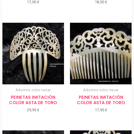
17,00
€
18,50
€
Adornos color nacar
Adornos color nacar
PEINETAS IMITACIÓN
PEINETAS IMITACIÓN
COLOR ASTA DE TORO
COLOR ASTA DE TORO
29,95
€
17,95
€