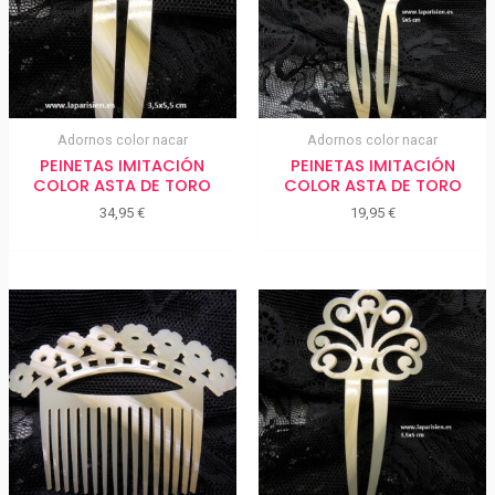
Adornos color nacar
Adornos color nacar
PEINETAS IMITACIÓN
PEINETAS IMITACIÓN
COLOR ASTA DE TORO
COLOR ASTA DE TORO
34,95
€
19,95
€