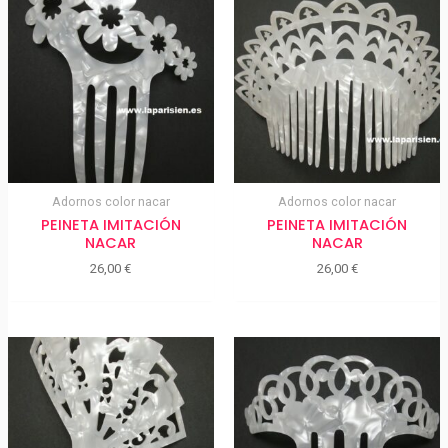
Adornos color nacar
Adornos color nacar
PEINETA IMITACIÓN
PEINETA IMITACIÓN
NACAR
NACAR
26,00
€
26,00
€