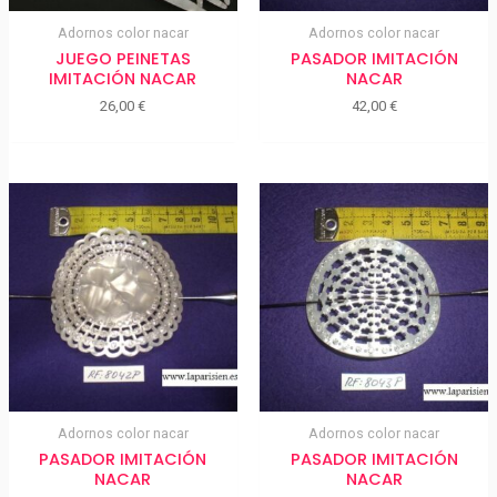
Adornos color nacar
Adornos color nacar
JUEGO PEINETAS
PASADOR IMITACIÓN
IMITACIÓN NACAR
NACAR
26,00
€
42,00
€
Adornos color nacar
Adornos color nacar
PASADOR IMITACIÓN
PASADOR IMITACIÓN
NACAR
NACAR