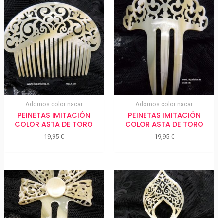
Adornos color nacar
Adornos color nacar
PEINETAS IMITACIÓN
PEINETAS IMITACIÓN
COLOR ASTA DE TORO
COLOR ASTA DE TORO
19,95
€
19,95
€