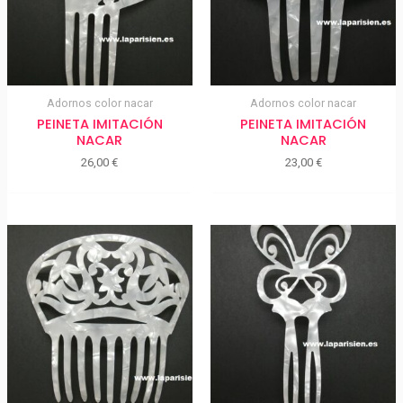
Adornos color nacar
Adornos color nacar
PEINETA IMITACIÓN
PEINETA IMITACIÓN
NACAR
NACAR
26,00
€
23,00
€