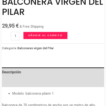
BALCONERA VIRGEN DEL
PILAR
29,95
€
& Free Shipping
BALCONERA
AÑADIR AL CARRITO
VIRGEN
DEL
Categoría:
Balconeras virgen del Pilar
PILAR
cantidad
Descripción
Valoraciones (0)
Modelo: balconera pilarin 1
Balconera de 70 centímetros de ancho por un metro de alto,