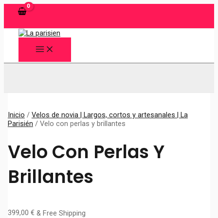
Ir
al
contenido
MAIN
MENU
Buscar
Inicio
/
Velos de novia | Largos, cortos y artesanales | La
Parisién
/ Velo con perlas y brillantes
Velo Con Perlas Y
Brillantes
399,00
€
& Free Shipping