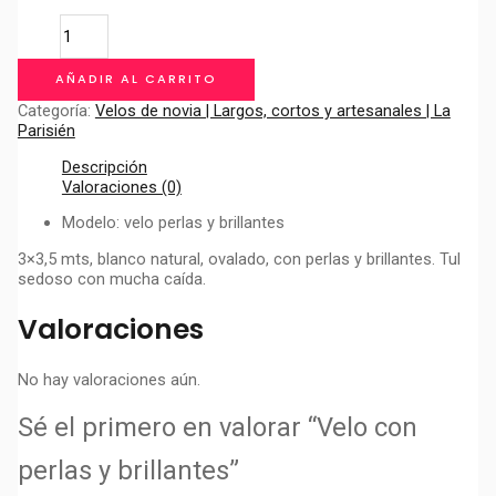
Velo
con
perlas
AÑADIR AL CARRITO
y
brillantes
Categoría:
Velos de novia | Largos, cortos y artesanales | La
cantidad
Parisién
Descripción
Valoraciones (0)
Modelo: velo perlas y brillantes
3×3,5 mts, blanco natural, ovalado, con perlas y brillantes. Tul
sedoso con mucha caída.
Valoraciones
No hay valoraciones aún.
Sé el primero en valorar “Velo con
perlas y brillantes”