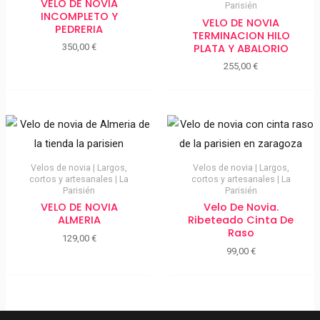
VELO DE NOVIA
Parisién
INCOMPLETO Y
VELO DE NOVIA
PEDRERIA
TERMINACION HILO
PLATA Y ABALORIO
350,00
€
255,00
€
Velos de novia | Largos,
Velos de novia | Largos,
cortos y artesanales | La
cortos y artesanales | La
Parisién
Parisién
VELO DE NOVIA
Velo De Novia.
ALMERIA
Ribeteado Cinta De
Raso
129,00
€
99,00
€