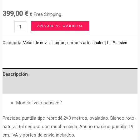
399,00
€
& Free Shipping
VELO
AÑADIR AL CARRITO
DE
NOVIA
Categoría:
Velos de novia | Largos, cortos y artesanales | La Parisién
PUNTILLA
REBRODE
GERONA.
Descripción
cantidad
Valoraciones (0)
Modelo: velo parisien 1
Preciosa puntilla tipo rebrodé,2×3 metros, ovaladao. Blanco roto-
natural. tul sedoso con mucha caída. Ancho máximo puntilla: 19
cm. IVA y portes de envío incluidos.