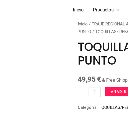
Inicio
Productos
Inicio
/
TRAJE REGIONAL
PUNTO
/ TOQUILLAS/ REB
TOQUILL
PUNTO
49,95
€
& Free Shipp
TOQUILLAS/
AÑADIR
REBECAS
DE
Categoría:
TOQUILLAS/RE
PUNTO
cantidad