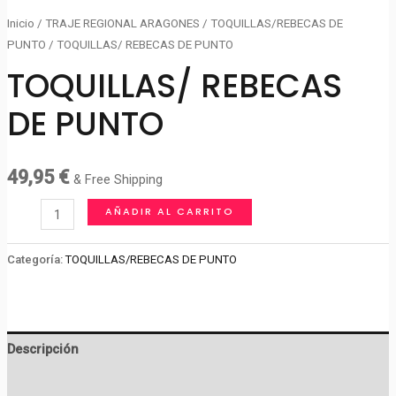
Inicio
/
TRAJE REGIONAL ARAGONES
/
TOQUILLAS/REBECAS DE
PUNTO
/ TOQUILLAS/ REBECAS DE PUNTO
TOQUILLAS/ REBECAS
DE PUNTO
49,95
€
& Free Shipping
TOQUILLAS/
AÑADIR AL CARRITO
REBECAS
DE
Categoría:
TOQUILLAS/REBECAS DE PUNTO
PUNTO
cantidad
Descripción
Valoraciones (0)