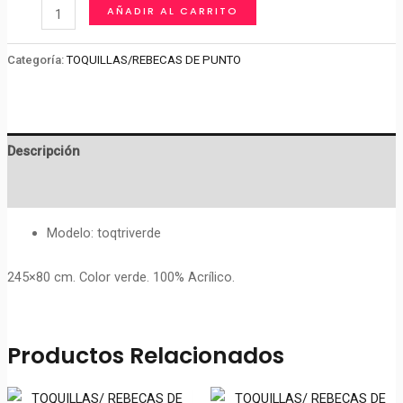
TOQUILLA
AÑADIR AL CARRITO
/
REBECA
Categoría:
TOQUILLAS/REBECAS DE PUNTO
DE
PUNTO
TRIANGULAR
Descripción
cantidad
Valoraciones (0)
Modelo: toqtriverde
245×80 cm. Color verde. 100% Acrílico.
Productos Relacionados