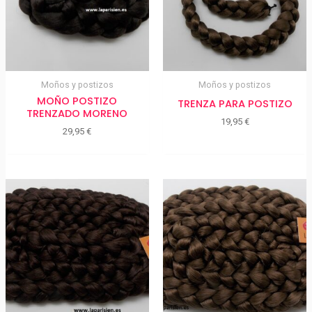
Moños y postizos
Moños y postizos
MOÑO POSTIZO
TRENZA PARA POSTIZO
TRENZADO MORENO
19,95
€
29,95
€