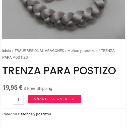
Inicio
/
TRAJE REGIONAL ARAGONES
/
Moños y postizos
/ TRENZA
PARA POSTIZO
TRENZA PARA POSTIZO
19,95
€
& Free Shipping
TRENZA
AÑADIR AL CARRITO
PARA
POSTIZO
Categoría:
Moños y postizos
cantidad