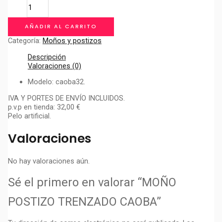
MOÑO
POSTIZO
TRENZADO
AÑADIR AL CARRITO
CAOBA
cantidad
Categoría:
Moños y postizos
Descripción
Valoraciones (0)
Modelo: caoba32.
IVA Y PORTES DE ENVÍO INCLUIDOS.
p.v.p en tienda: 32,00 €
Pelo artificial.
Valoraciones
No hay valoraciones aún.
Sé el primero en valorar “MOÑO
POSTIZO TRENZADO CAOBA”