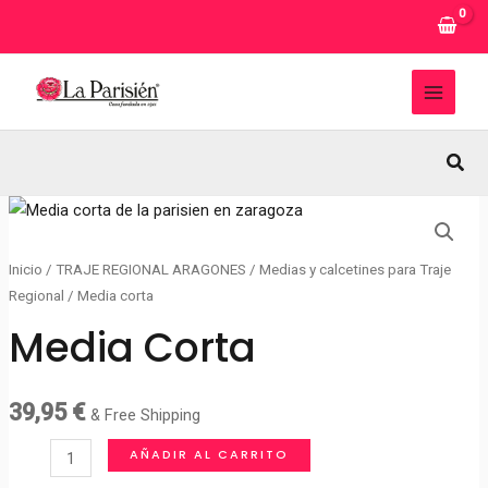
Ir
al
contenido
MAI
MEN
Busc
Inicio
/
TRAJE REGIONAL ARAGONES
/
Medias y calcetines para Traje
Regional
/ Media corta
Media Corta
39,95
€
& Free Shipping
Media
AÑADIR AL CARRITO
corta