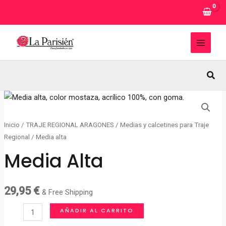
Ir
al
contenido
MAI
MEN
Busc
Inicio
/
TRAJE REGIONAL ARAGONES
/
Medias y calcetines para Traje
Regional
/ Media alta
Media Alta
29,95
€
& Free Shipping
Media
AÑADIR AL CARRITO
alta