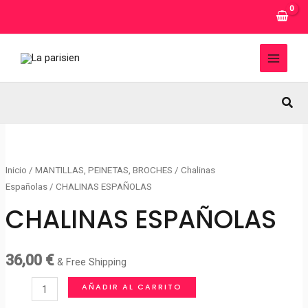
Ir
al
contenido
MAI
MEN
Busc
Inicio
/
MANTILLAS, PEINETAS, BROCHES
/
Chalinas
Españolas
/ CHALINAS ESPAÑOLAS
CHALINAS ESPAÑOLAS
36,00
€
& Free Shipping
CHALINAS
AÑADIR AL CARRITO
ESPAÑOLAS