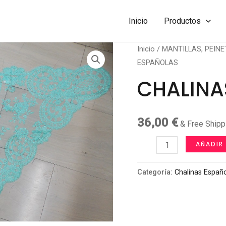
Inicio
Productos
Inicio
/
MANTILLAS, PEINE
ESPAÑOLAS
CHALINA
36,00
€
& Free Shipp
CHALINAS
AÑADIR
ESPAÑOLAS
cantidad
Categoría:
Chalinas Españ