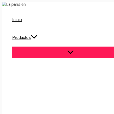
Ir
al
contenido
Inicio
Productos
ALTERNAR
MENÚ