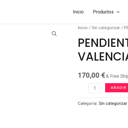
Inicio
Productos
Inicio
/
Sin categorizar
/ P
PENDIEN
VALENCI
170,00
€
& Free Shi
PENDIENTES
AÑADIR
MODELO
VALENCIA
Categoría:
Sin categorizar
cantidad