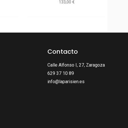
133,00
€
Contacto
Calle Alfonso I, 27, Zaragoza
629 37 10 89
info@laparisien.es