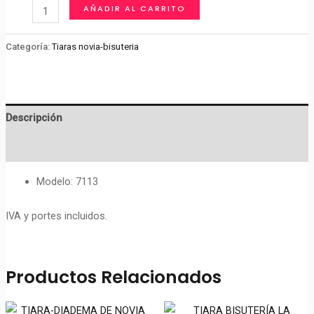
TIARA-
AÑADIR AL CARRITO
DIADEMA
BISUTERIA
Categoría:
Tiaras novia-bisuteria
cantidad
Descripción
Valoraciones (0)
Modelo: 7113
IVA y portes incluidos.
Productos Relacionados