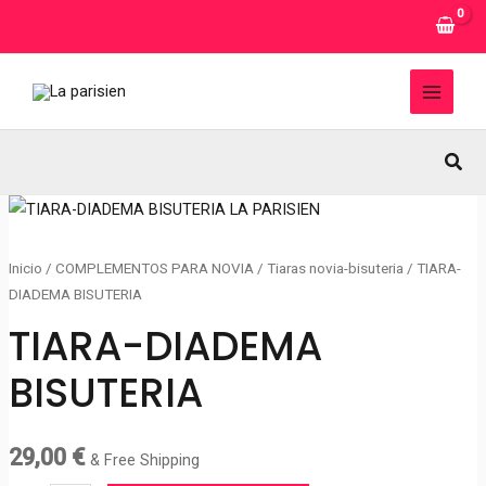
Ir
al
contenido
MAI
MEN
Busc
Inicio
/
COMPLEMENTOS PARA NOVIA
/
Tiaras novia-bisuteria
/ TIARA-
DIADEMA BISUTERIA
TIARA-DIADEMA
BISUTERIA
29,00
€
& Free Shipping