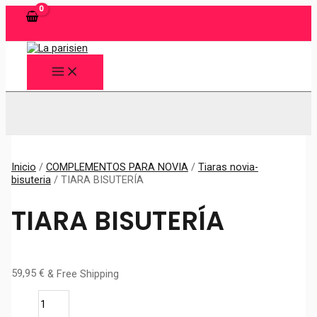
Ir
al
contenido
MAIN
MENU
Buscar
Inicio
/
COMPLEMENTOS PARA NOVIA
/
Tiaras novia-
bisuteria
/ TIARA BISUTERÍA
TIARA BISUTERÍA
59,95
€
& Free Shipping
TIARA
BISUTERÍA