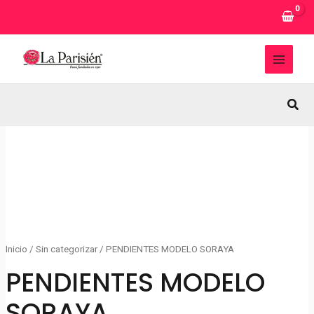
Ir
al
contenido
MAI
MEN
Busc
Inicio
/
Sin categorizar
/ PENDIENTES MODELO SORAYA
PENDIENTES MODELO
SORAYA