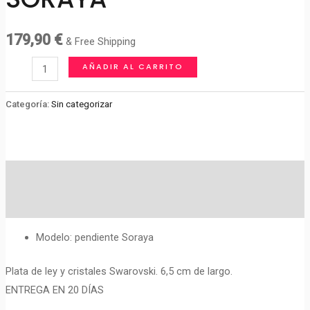
179,90
€
& Free Shipping
PENDIENTES
AÑADIR AL CARRITO
MODELO
SORAYA
Categoría:
Sin categorizar
cantidad
Descripción
Valoraciones (0)
Modelo: pendiente Soraya
Plata de ley y cristales Swarovski. 6,5 cm de largo.
ENTREGA EN 20 DÍAS