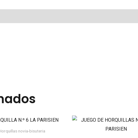
cantidad
onados
Horquillas novia-bisuteria