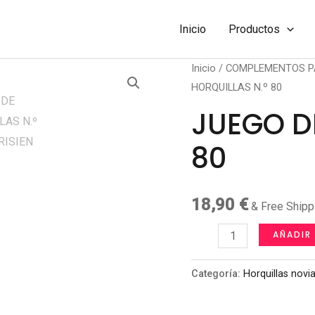
Inicio
Productos
Inicio
/
COMPLEMENTOS P
HORQUILLAS N.º 80
JUEGO D
80
18,90
€
& Free Shipp
JUEGO
AÑADIR
DE
HORQUILLAS
Categoría:
Horquillas novia
N.º
80