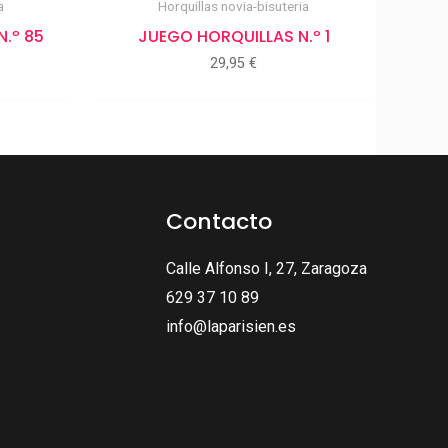
a
Horquillas novia-bisuteria
.º 85
JUEGO HORQUILLAS N.º 1
29,95
€
Contacto
Calle Alfonso I, 27, Zaragoza
629 37 10 89
info@laparisien.es