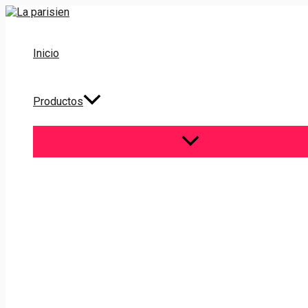
Ir
al
contenido
Inicio
Productos
ALTERNAR
MENÚ