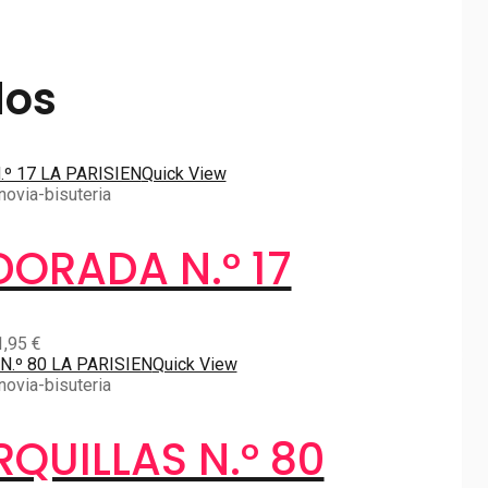
dos
Quick View
novia-bisuteria
DORADA N.º 17
1,95
€
Quick View
novia-bisuteria
QUILLAS N.º 80