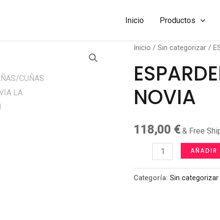
Inicio
Productos
Inicio
/
Sin categorizar
/ E
ESPARDE
NOVIA
118,00
€
& Free Shi
ESPARDEÑAS/CUÑAS
AÑADIR
PARA
NOVIA
Categoría:
Sin categorizar
cantidad