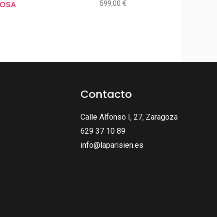
ROSA
599,00
€
Contacto
Calle Alfonso I, 27, Zaragoza
629 37 10 89
info@laparisien.es