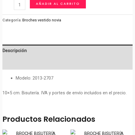
BROCHE
AÑADIR AL CARRITO
BISUTERÍA
PLATEADO
Categoría:
Broches vestido novia
cantidad
Descripción
Valoraciones (0)
Modelo: 2013-2707
10×5 cm. Bisutería. IVA y portes de envío incluidos en el precio.
Productos Relacionados