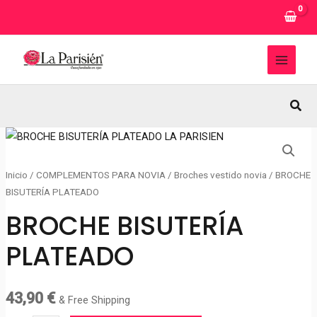
Ir
al
contenido
MAI
MEN
Busc
Inicio
/
COMPLEMENTOS PARA NOVIA
/
Broches vestido novia
/ BROCHE
BISUTERÍA PLATEADO
BROCHE BISUTERÍA
PLATEADO
43,90
€
& Free Shipping