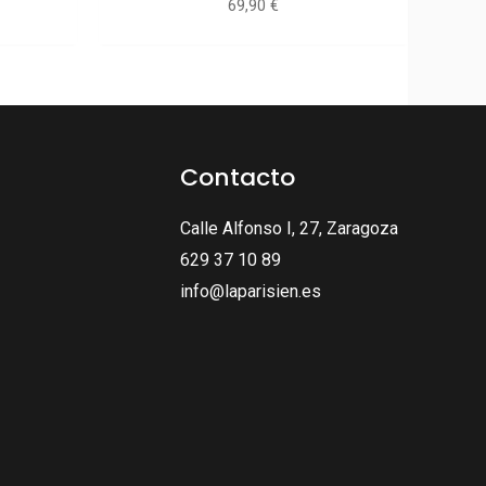
69,90
€
Contacto
Calle Alfonso I, 27, Zaragoza
629 37 10 89
info@laparisien.es