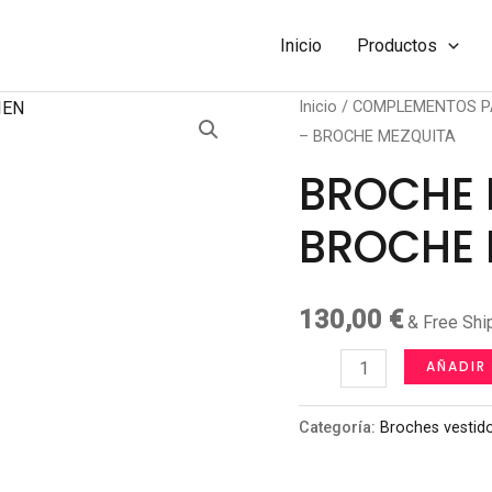
Inicio
Productos
Inicio
/
COMPLEMENTOS P
– BROCHE MEZQUITA
BROCHE 
BROCHE 
130,00
€
& Free Shi
BROCHE
AÑADIR
DE
PLATA
Categoría:
Broches vestid
-
BROCHE