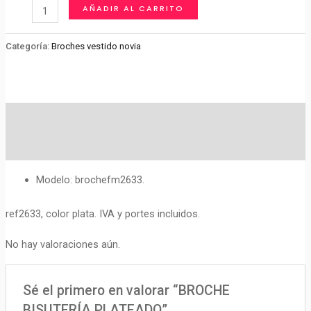
BROCHE
AÑADIR AL CARRITO
BISUTERÍA
PLATEADO
Categoría:
Broches vestido novia
cantidad
Descripción
Valoraciones (0)
Modelo: brochefm2633.
ref2633, color plata. IVA y portes incluidos.
No hay valoraciones aún.
Sé el primero en valorar “BROCHE
BISUTERÍA PLATEADO”