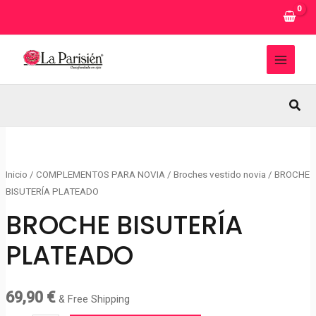
Ir
al
contenido
MAI
MEN
Busc
Inicio
/
COMPLEMENTOS PARA NOVIA
/
Broches vestido novia
/ BROCHE
BISUTERÍA PLATEADO
BROCHE BISUTERÍA
PLATEADO
69,90
€
& Free Shipping