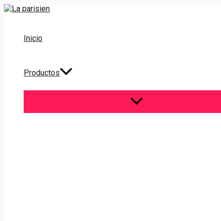
Ir
al
contenido
Inicio
Productos
ALTERNAR
MENÚ