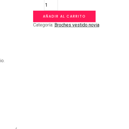
BROCHE
BISUTERÍA
PLATEADO
AÑADIR AL CARRITO
cantidad
Categoría:
Broches vestido novia
io.