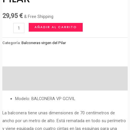
29,95
€
& Free Shipping
BALCONERA
AÑADIR AL CARRITO
VIRGEN
DEL
Categoría:
Balconeras virgen del Pilar
PILAR
cantidad
Descripción
Valoraciones (0)
Modelo: BALCONERA VP GCIVIL
La balconera tiene unas dimensiones de 70 centímetros de
ancho por un metro de alto. Está rematada en todo su perímetro
y viene equipada con cuatro cintas en las esquinas para una