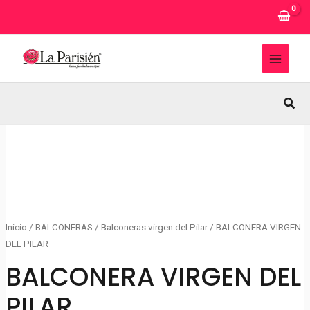
Ir
al
contenido
MAI
MEN
Busc
Inicio
/
BALCONERAS
/
Balconeras virgen del Pilar
/ BALCONERA VIRGEN
DEL PILAR
BALCONERA VIRGEN DEL
PILAR