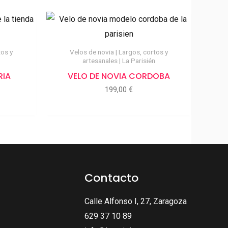
tos y
Velos de novia | Largos, cortos y
artesanales | La Parisién
RIA
VELO DE NOVIA CORDOBA
199,00
€
Contacto
Calle Alfonso I, 27, Zaragoza
629 37 10 89