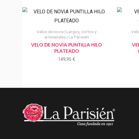
Velos de novia | Largos, cortos y
Velo
artesanales | La Parisién
VELO DE NOVIA PUNTILLA HILO
VE
PLATEADO
149,95
€