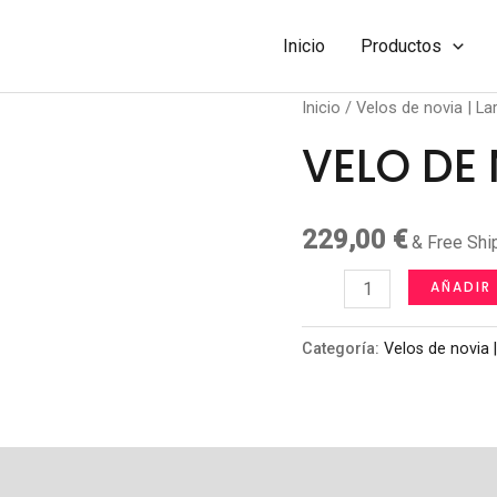
Inicio
Productos
Inicio
/
Velos de novia | La
VELO DE
229,00
€
& Free Shi
VELO
AÑADIR
DE
NOVIA
Categoría:
Velos de novia |
cantidad