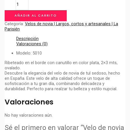
Velo
de
novia
AÑADIR AL CARRITO
Barcelona
cantidad
Categoría:
Velos de novia | Largos, cortos y artesanales | La
Parisién
Descripción
Valoraciones (0)
Modelo: 5010
Ribeteado en el borde con canutillo en color plata, 2×3 mts,
ovalado.
Descubre la elegancia del velo de novia de tul sedoso, hecho
en España. Este velo de alta calidad ofrece un toque de
sofisticación a tu gran día, combinando delicadeza y
durabilidad. Perfecto para realzar tu belleza y estilo nupcial.
Valoraciones
No hay valoraciones aún.
Sé el primero en valorar “Velo de novia