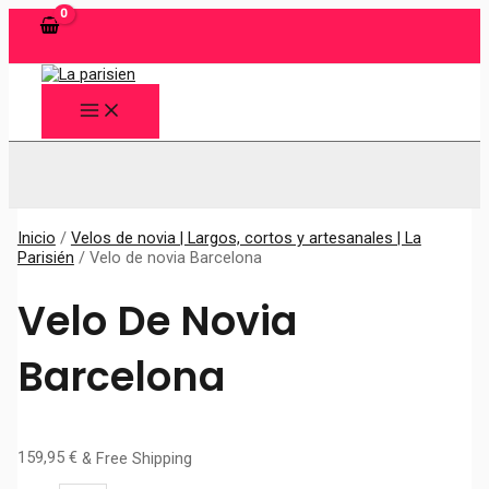
Ir
al
contenido
MAIN
MENU
Buscar
Inicio
/
Velos de novia | Largos, cortos y artesanales | La
Parisién
/ Velo de novia Barcelona
Velo De Novia
Barcelona
159,95
€
& Free Shipping