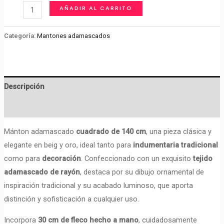
Mantón
AÑADIR AL CARRITO
Adamascado
Cuadrado
Categoría:
Mantones adamascados
140
x
140
Descripción
cm
con
Valoraciones (0)
Fleco
Hecho
Mánton adamascado
cuadrado de 140 cm
, una pieza clásica y
a
elegante en beig y oro, ideal tanto para
indumentaria tradicional
Mano
como para
decoración
. Confeccionado con un exquisito
tejido
–
adamascado de rayón
, destaca por su dibujo ornamental de
Tradicional
inspiración tradicional y su acabado luminoso, que aporta
y
distinción y sofisticación a cualquier uso.
Decorativo
Incorpora
30 cm de fleco hecho a mano
, cuidadosamente
cantidad