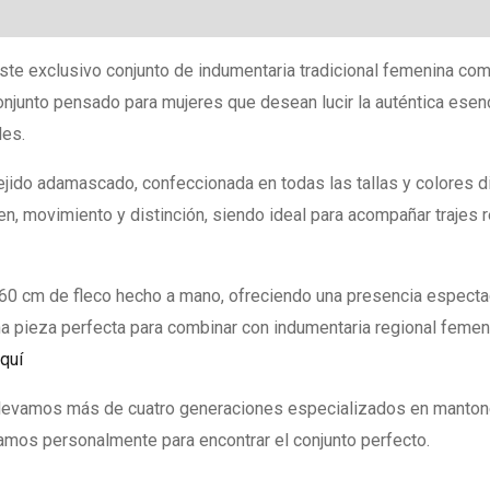
de
Manila
este exclusivo conjunto de indumentaria tradicional femenina com
artesano
junto pensado para mujeres que desean lucir la auténtica esenci
132x132
les.
cm
tejido adamascado, confeccionada en todas las tallas y colores 
|
en, movimiento y distinción, siendo ideal para acompañar trajes
La
Parisién
Zaragoza
 cm de fleco hecho a mano, ofreciendo una presencia espectac
cantidad
una pieza perfecta para combinar con indumentaria regional femen
quí
llevamos más de cuatro generaciones especializados en mantones
mos personalmente para encontrar el conjunto perfecto.