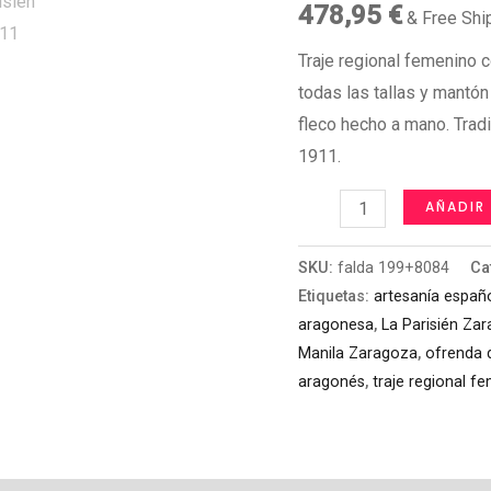
478,95
€
& Free Shi
Traje regional femenino 
todas las tallas y mant
fleco hecho a mano. Trad
1911.
Traje
AÑADIR
regional
aragonés
SKU:
falda 199+8084
Ca
Etiquetas:
artesanía españ
con
aragonesa
,
La Parisién Za
falda
Manila Zaragoza
,
ofrenda d
de
aragonés
,
traje regional f
tres
largos
y
mantón