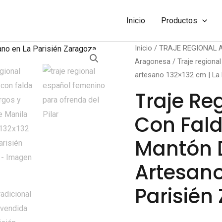
Inicio
Productos
Inicio
/
TRAJE REGIONAL
Aragonesa
/ Traje regiona
artesano 132×132 cm | La 
Traje Re
Con Fald
Mantón 
Artesano
Parisién