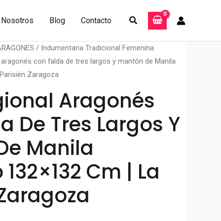
Buscar
Nosotros
Blog
Contacto
 ARAGONES
/
Indumentaria Tradicional Femenina
l aragonés con falda de tres largos y mantón de Manila
Parisién Zaragoza
gional Aragonés
a De Tres Largos Y
De Manila
 132×132 Cm | La
 Zaragoza