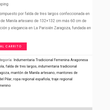
pping
compuesto por falda de tres largos confeccionada en
ón de Manila artesano de 132×132 cm más 60 cm de
ición y elegancia en La Parisién Zaragoza, fundada en
 AL CARRITO
tegoría:
Indumentaria Tradicional Femenina Aragonesa
ola
,
falda de tres largos
,
indumentaria tradicional
ragoza
,
mantón de Manila artesano
,
mantones de
el Pilar
,
ropa regional española
,
traje regional
emenino