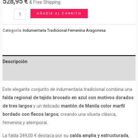
528,95
€
& Free Shipping
Falda
AÑADIR AL CARRITO
regional
brocada
Categoría:
Indumentaria Tradicional Femenina Aragonesa
y
mantón
de
Descripción
Manila
bordado
Valoraciones (0)
–
Indumentaria
Este elegante conjunto de indumentaria tradicional combina una
tradicional
falda regional de tejido brocado en azul con motivos dorados
Teruel.
de tres largos
y un delicado
mantón de Manila color marfil
cantidad
bordado con flecos largos
, creando una silueta clásica,
femenina y atemporal.
La falda 249,00 € destaca por su
caída amplia y estructurada
,