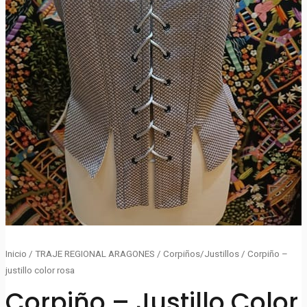
Inicio
/
TRAJE REGIONAL ARAGONES
/
Corpiños/Justillos
/ Corpiño –
justillo color rosa
Corpiño – Justillo Color