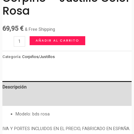
Rosa
69,95
€
& Free Shipping
Corpiño
AÑADIR AL CARRITO
-
justillo
Categoría:
Corpiños/Justillos
color
rosa
cantidad
Descripción
Valoraciones (0)
Modelo: bds rosa
IVA Y PORTES INCLUIDOS EN EL PRECIO, FABRICADO EN ESPAÑA.