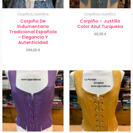
Corpiños/Justillos
Corpiños/Justillos
Corpiño De
Corpiño – Justillo
Indumentaria
Color Azul Turquesa
Tradicional Española
69,95
€
– Elegancia Y
Autenticidad
399,00
€