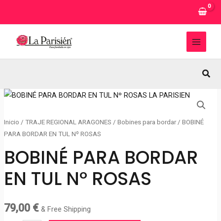
Ir
al
contenido
MAI
MEN
Busc
Inicio
/
TRAJE REGIONAL ARAGONES
/
Bobines para bordar
/ BOBINÉ
PARA BORDAR EN TUL Nº ROSAS
BOBINÉ PARA BORDAR
EN TUL Nº ROSAS
79,00
€
& Free Shipping