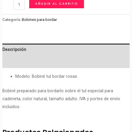
BOBINÉ
AÑADIR AL CARRITO
PARA
BORDAR
Categoría:
Bobines para bordar
EN
TUL
Nº
Descripción
ROSAS
cantidad
Valoraciones (0)
Modelo: Bobiné tul bordar rosas
Bobiné preparado para bordarlo sobre el tul especial para
cadeneta, color natural, tamaño adulto. IVA y portes de envío
incluidos.