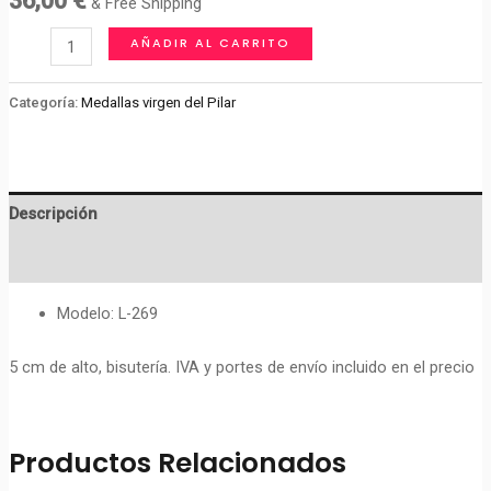
36,00
€
& Free Shipping
Medalla
AÑADIR AL CARRITO
Virgen
del
Categoría:
Medallas virgen del Pilar
Pilar
cantidad
Descripción
Valoraciones (0)
Modelo: L-269
5 cm de alto, bisutería. IVA y portes de envío incluido en el precio
Productos Relacionados