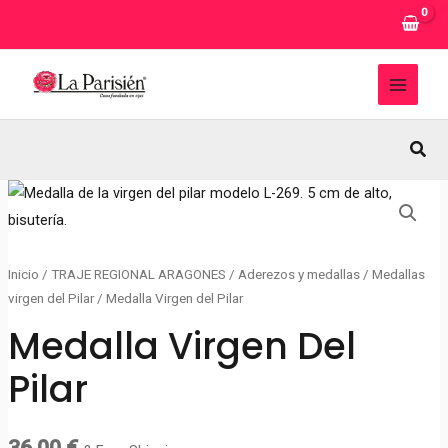
Ir
al
contenido
MAI
MEN
Busc
Inicio
/
TRAJE REGIONAL ARAGONES
/
Aderezos y medallas
/
Medallas
virgen del Pilar
/ Medalla Virgen del Pilar
Medalla Virgen Del
Pilar