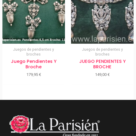
Juegos de pendientes y
Juegos de pendientes y
broches
broches
Juego Pendientes Y
JUEGO PENDIENTES Y
Broche
BROCHE
179,95
€
149,00
€