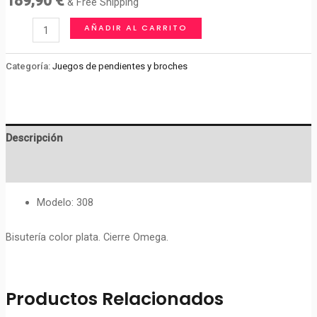
189,90
€
& Free Shipping
Juego
AÑADIR AL CARRITO
pendientes
y
Categoría:
Juegos de pendientes y broches
broche
cantidad
Descripción
Valoraciones (0)
Modelo: 308
Bisutería color plata. Cierre Omega.
Productos Relacionados