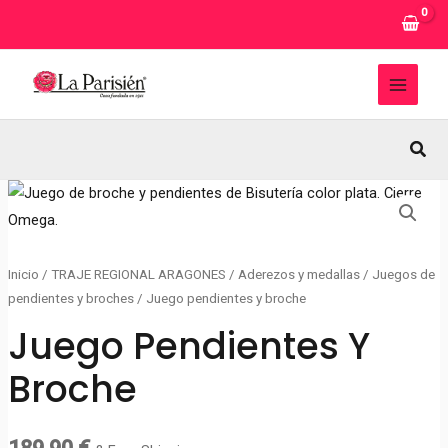
Ir
al
contenido
MAI
MEN
Busc
Inicio
/
TRAJE REGIONAL ARAGONES
/
Aderezos y medallas
/
Juegos de
pendientes y broches
/ Juego pendientes y broche
Juego Pendientes Y
Broche