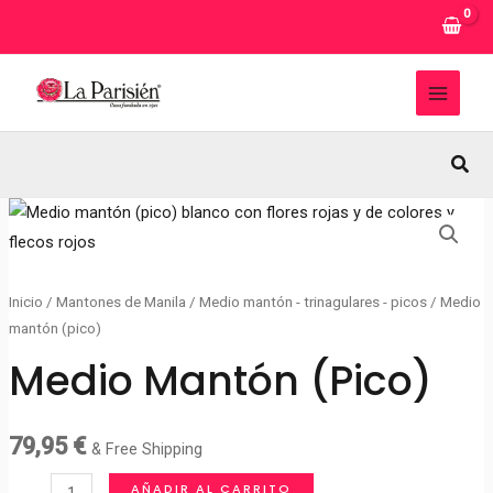
Ir
al
contenido
MAI
MEN
Busc
Inicio
/
Mantones de Manila
/
Medio mantón - trinagulares - picos
/ Medio
mantón (pico)
Medio Mantón (pico)
79,95
€
& Free Shipping
Medio
AÑADIR AL CARRITO