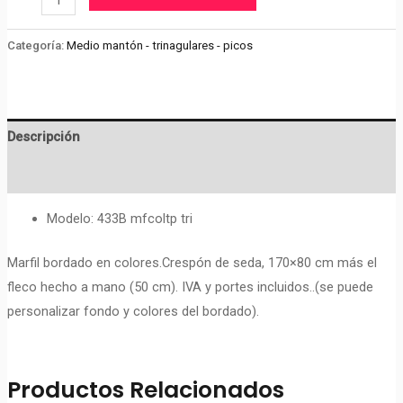
mantón
(pico)
Categoría:
Medio mantón - trinagulares - picos
cantidad
Descripción
Valoraciones (0)
Modelo: 433B mfcoltp tri
Marfil bordado en colores.Crespón de seda, 170×80 cm más el
fleco hecho a mano (50 cm). IVA y portes incluidos..(se puede
personalizar fondo y colores del bordado).
Productos Relacionados