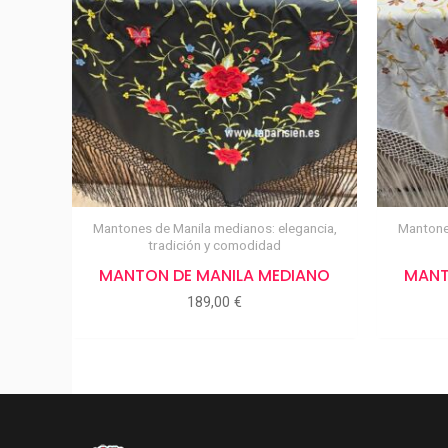
Mantones de Manila medianos: elegancia,
Mantones
tradición y comodidad
MANTON DE MANILA MEDIANO
MANT
189,00
€