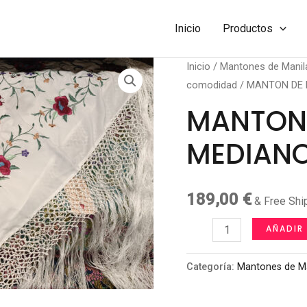
Inicio
Productos
Inicio
/
Mantones de Manil
comodidad
/ MANTON DE 
MANTON 
MEDIAN
189,00
€
& Free Shi
MANTON
AÑADIR
DE
MANILA
Categoría:
Mantones de Ma
MEDIANO
cantidad