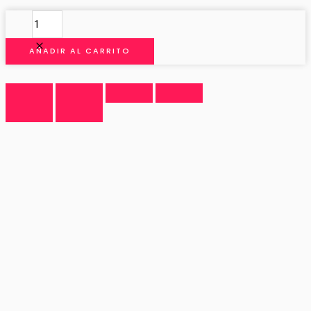
MANTON
DE
MANILA
AÑADIR AL CARRITO
MEDIANO
cantidad