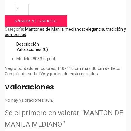
MANTON
DE
MANILA
AÑADIR AL CARRITO
MEDIANO
cantidad
Categoría:
Mantones de Manila medianos: elegancia, tradición y
comodidad
Descripción
Valoraciones (0)
Modelo: 8083 ng col
Negro bordado en colores, 110×110 cm más 40 cm de fleco.
Crespón de seda. IVA y portes de envío incluidos.
Valoraciones
No hay valoraciones aún.
Sé el primero en valorar “MANTON DE
MANILA MEDIANO”