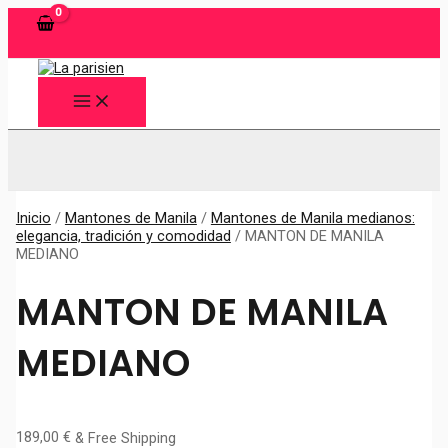
Ir
al
contenido
MAIN
MENU
Buscar
Inicio
/
Mantones de Manila
/
Mantones de Manila medianos:
elegancia, tradición y comodidad
/ MANTON DE MANILA
MEDIANO
MANTON DE MANILA
MEDIANO
189,00
€
& Free Shipping