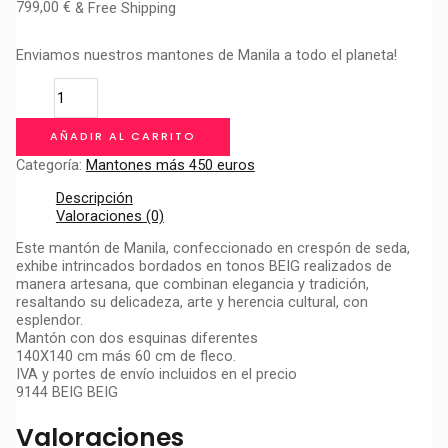
799,00
€
& Free Shipping
Enviamos nuestros mantones de Manila a todo el planeta!
MANTON
DE
MANILA
AÑADIR AL CARRITO
MEXICO
cantidad
Categoría:
Mantones más 450 euros
Descripción
Valoraciones (0)
Este mantón de Manila, confeccionado en crespón de seda,
exhibe intrincados bordados en tonos BEIG realizados de
manera artesana, que combinan elegancia y tradición,
resaltando su delicadeza, arte y herencia cultural, con
esplendor.
Mantón con dos esquinas diferentes
140X140 cm más 60 cm de fleco.
IVA y portes de envío incluidos en el precio
9144 BEIG BEIG
Valoraciones