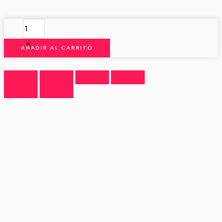
MANTON
DE
MANILA
AÑADIR AL CARRITO
MEXICO
cantidad