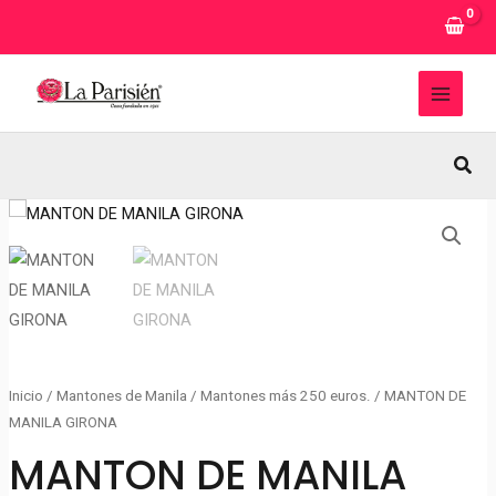
Ir
al
contenido
MAI
MEN
Busc
Inicio
/
Mantones de Manila
/
Mantones más 250 euros.
/ MANTON DE
MANILA GIRONA
MANTON DE MANILA