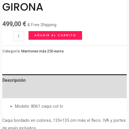
GIRONA
499,00
€
& Free Shipping
MANTON
AÑADIR AL CARRITO
DE
MANILA
Categoría:
Mantones más 250 euros.
GIRONA
cantidad
Descripción
Valoraciones (0)
Modelo: 8061 caqui col tv
Caqui bordado en colores, 135×135 cm más el fleco. IVA y portes
de envío incluidos.