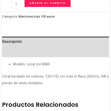
Mantón
AÑADIR AL CARRITO
de
Manila
Categoría:
Mantones más 100 euros
Magallón
cantidad
Descripción
Valoraciones (0)
Modelo: coral col 8084
Coral bordado en colores, 132×132 cm más el fleco (60cm), IVA y
portes de envío incluidos.
Productos Relacionados