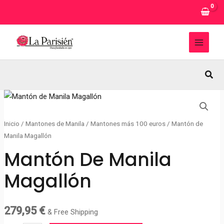
Ir
al
contenido
MAI
MEN
Busc
Inicio
/
Mantones de Manila
/
Mantones más 100 euros
/ Mantón de
Manila Magallón
Mantón De Manila
Magallón
279,95
€
& Free Shipping