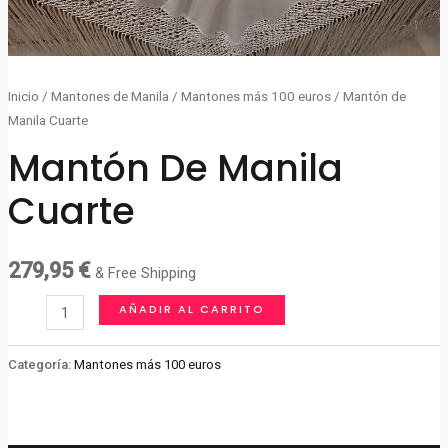
Inicio
/
Mantones de Manila
/
Mantones más 100 euros
/ Mantón de
Manila Cuarte
Mantón De Manila
Cuarte
279,95
€
& Free Shipping
Mantón
AÑADIR AL CARRITO
de
Manila
Categoría:
Mantones más 100 euros
Cuarte
cantidad