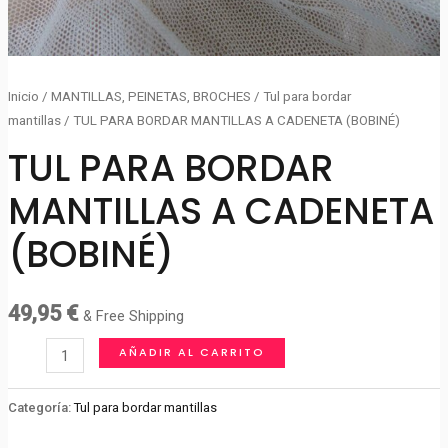
Inicio
/
MANTILLAS, PEINETAS, BROCHES
/
Tul para bordar
mantillas
/ TUL PARA BORDAR MANTILLAS A CADENETA (BOBINÉ)
TUL PARA BORDAR
MANTILLAS A CADENETA
(BOBINÉ)
49,95
€
& Free Shipping
TUL
AÑADIR AL CARRITO
PARA
BORDAR
Categoría:
Tul para bordar mantillas
MANTILLAS