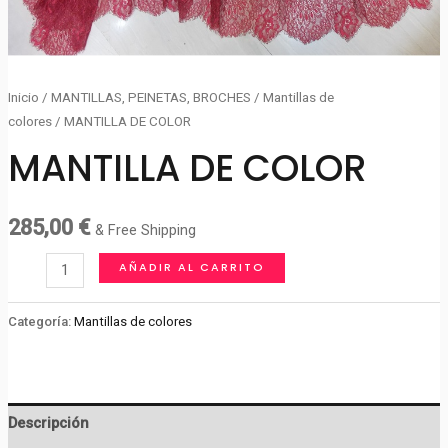
Inicio
/
MANTILLAS, PEINETAS, BROCHES
/
Mantillas de
colores
/ MANTILLA DE COLOR
MANTILLA DE COLOR
285,00
€
& Free Shipping
MANTILLA
AÑADIR AL CARRITO
DE
COLOR
Categoría:
Mantillas de colores
cantidad
Descripción