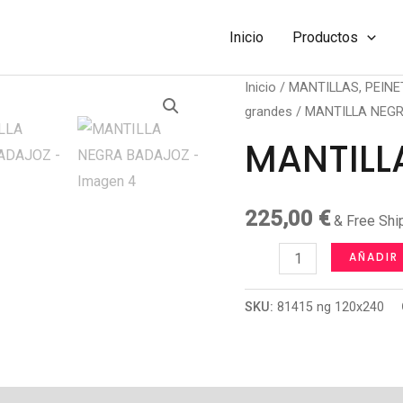
Inicio
Productos
Inicio
/
MANTILLAS, PEINE
grandes
/ MANTILLA NEG
MANTILL
225,00
€
& Free Shi
MANTILLA
AÑADIR
NEGRA
BADAJOZ
SKU:
81415 ng 120x240
cantidad