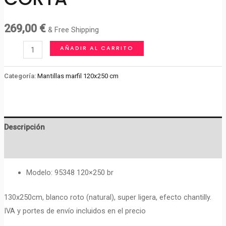
269,00
€
& Free Shipping
MANTILLA
AÑADIR AL CARRITO
DE
NOVIA
Categoría:
Mantillas marfil 120x250 cm
CORTA
cantidad
Descripción
Valoraciones (0)
Modelo: 95348 120×250 br
130x250cm, blanco roto (natural), super ligera, efecto chantilly.
IVA y portes de envío incluidos en el precio